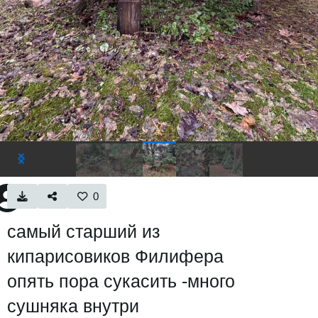
0
самый старший из
кипарисовиков Филифера
опять пора сукасить -много
сушняка внутри