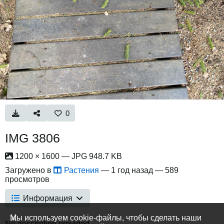
0
IMG 3806
1200 × 1600 — JPG 948.7 KB
Загружено в
Растения
—
1 год назад
— 589
просмотров
Информация
Мы используем cookie-файлы, чтобы сделать наши
No description provided.