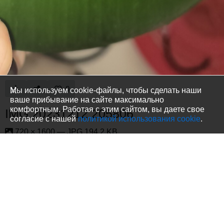
0
Мы используем cookie-файлы, чтобы сделать наши
ваше прибывание на сайте максимально
комфортным. Работая с этим сайтом, вы даете свое
IMG 20231212 205806
согласие с нашей
политикой использования cookie
.
720 × 1600 — JPG 194.2 KB
Загружено в
Растения
—
2 года назад
— 573
просмотра
Информация
No description provided.