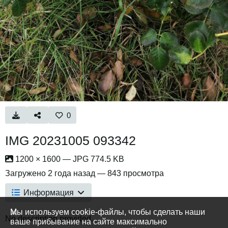
0
IMG 20231005 093342
1200 × 1600 — JPG 774.5 KB
Загружено
2 года назад
— 843 просмотра
Информация
Мы используем cookie-файлы, чтобы сделать наши
No description provided.
ваше прибывание на сайте максимально