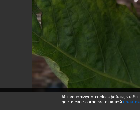
Мы используем cookie-файлы, чтобы 
даете свое согласие с нашей
политик
20230824 122254
1000 × 1000 — JPG 202.8 KB
Загружено
2 года назад
— 693 просмотра