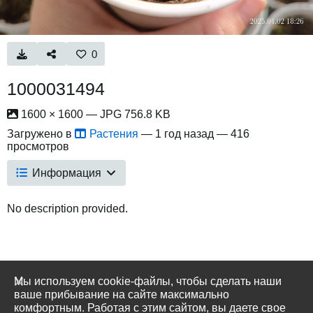
0
1000031494
1600 × 1600 — JPG 756.8 KB
Загружено в
Растения
—
1 год назад
— 416
просмотров
Информация
No description provided.
Мы используем cookie-файлы, чтобы сделать наши
ваше прибывание на сайте максимально
комфортным. Работая с этим сайтом, вы даете свое