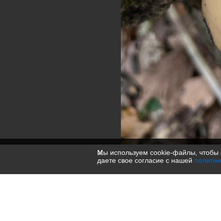
Мы используем cookie-файлы, чтобы 
даете свое согласие с нашей
политик
IMG 2988
1200 × 1600 — JPG 361.8 KB
Загружено в
Другое
—
2 года назад
— 804 просмотра