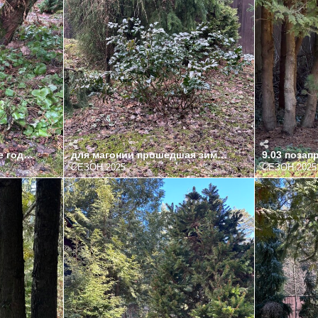
асить -много сушняка внутри
е годатри как самосевный кустик многоствоьный растет,реши
для маго
СЕЗОН 2025
СЕЗОН 2025