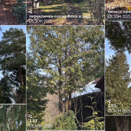
укорачивала,пока так
ничего ора
перекличка-сосна Коха в саду и сосны в лесу
СЕЗОН 2025
СЕЗОН 2025
1.03
СЕЗОН 2025
лила
1.03
СЕЗОН 2025