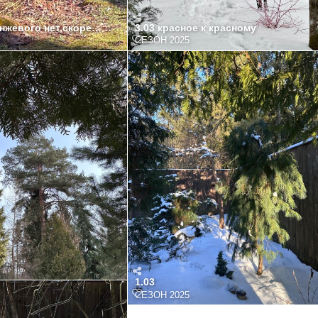
нжевого нет,скорее все же Winter Beauty
3.03 красное к красному
СЕЗОН 2025
1.03
СЕЗОН 2025