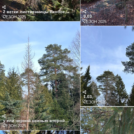
2 ветки лиственницы Якобсен Пирамид над аркой осенью 
9.03
СЕЗОН 2025
СЕЗОН 2025
1.03
СЕЗОН 2025
у ели черной осенью второй раз 2-х метровую макушку уда
СЕЗОН 2025