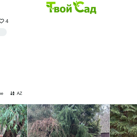
4
ые
AZ