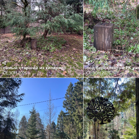
самый старший из кипарисовиков Филифера опять пора сук
под берсклентом РК уж
СЕЗОН 2025
СЕЗОН 2025