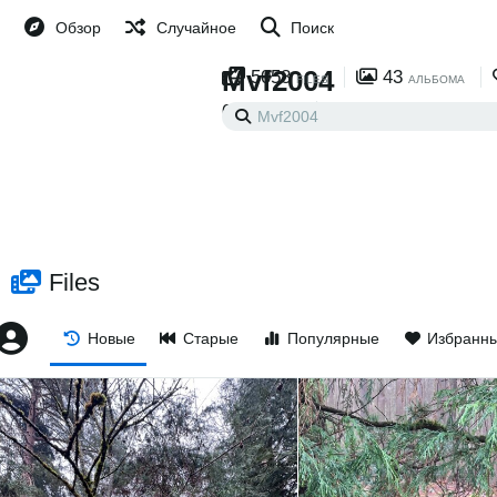
Обзор
Случайное
Поиск
Mvf2004
5058
43
FILES
АЛЬБОМА
0
0
ПОДПИСАН
ПОДПИСЧИКОВ
Files
Новые
Старые
Популярные
Избранн