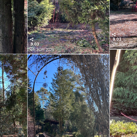
9.03 снега совем чуть осталось,но грунт сильно промерз,колья для фиксации не вынимаются
9.03
9.03
СЕЗОН 2025
СЕЗОН 2025